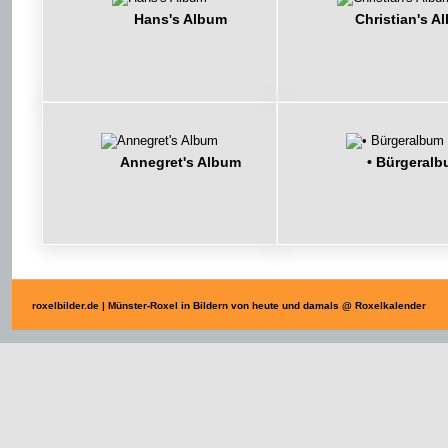
Hans's Album
Christian's A
Annegret's Album
• Bürgeral
roxelbilder.de | Münster-Roxel in Bildern von heute und damals @ Roxelkalender