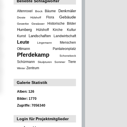
Beliebte Schlagwörter
Denkmäler
Altenroxel
Bäume
Brock
Gebäude
Flora
Droste Hülshoff
Historische Bilder
Gewerbe
Gewässer
Humberg
Hülshoff
Kirche
Kultur
Landschaften
Kunst
Landwirtschaft
Leute
Menschen
Lingemann
Ottmann
Pantaleonplatz
Pferdekamp
Schonebeck
Schürmann
Tiere
Skulpturen
Sommer
Zentrum
Winter
Galerie Statistik
Alben: 126
Bilder: 1770
Zugriffe: 7056340
Login für Projektmitglieder